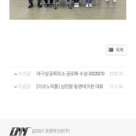
목록
이전글
대구상공회의소 공로패 수상-20220210
22.02.10
다음글
[이코노피플] 심인철 동명테크윈 대표
21.11.04
©2021 동명테크윈(주)