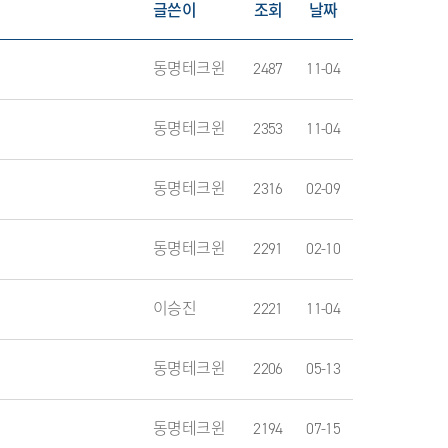
글쓴이
조회
날짜
동명테크윈
2487
11-04
동명테크윈
2353
11-04
동명테크윈
2316
02-09
동명테크윈
2291
02-10
이승진
2221
11-04
동명테크윈
2206
05-13
동명테크윈
2194
07-15