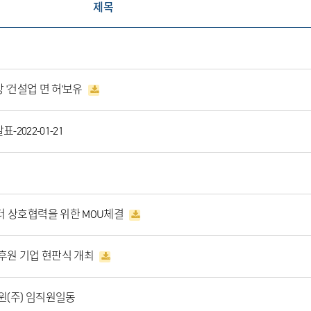
제목
 '건설업 면 허'보유
2022-01-21
 상호협력을 위한 MOU체결
후원 기업 현판식 개최
윈(주) 임직원일동