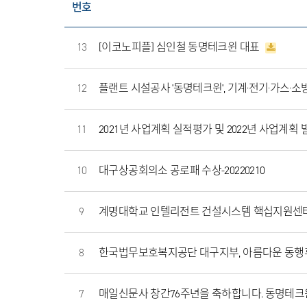
번호
13
[이코노피플] 심인철 동명테크윈 대표
12
플랜트 시설공사 '동명테크윈', 기계·전기·가스·소방
11
2021년 사업계획 실적평가 및 2022년 사업계획 발표-
10
대구상공회의소 공로패 수상-20220210
9
계명대학교 인텔리전트 건설시스템 핵십지원센터
8
한국법무보호복지공단 대구지부, 아름다운 동행
7
매일신문사 창간76주년을 축하합니다. 동명테크